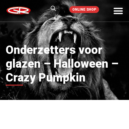
ONLINE SHOP
Onderzetters voor
glazen – Halloween –
Crazy Pumpkin