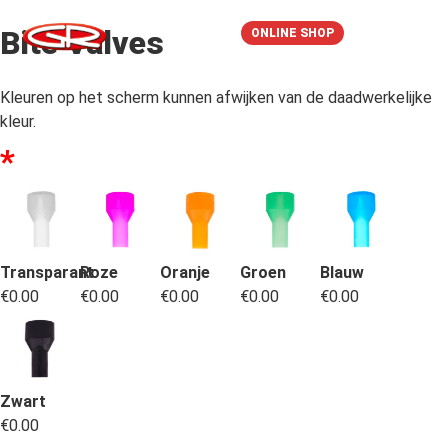
Bite Valves
ONLINE SHOP
Kleuren op het scherm kunnen afwijken van de daadwerkelijke
kleur.
*
Transparant
Roze
Oranje
Groen
Blauw
€
0.00
€
0.00
€
0.00
€
0.00
€
0.00
Zwart
€
0.00