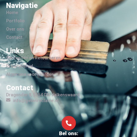
Navigatie
Home
Portfolio
Over ons
Contact
Links
Verzenden en Retourneren
Privacybeleid
Algemene voorwaarden
Contact
Dragonder 8, 5554 GM Valkenswaard
info@gielenreclame.nl
Bel ons: