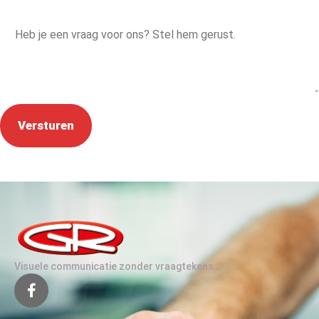
Bericht
*
Visuele communicatie zonder vraagtekens…